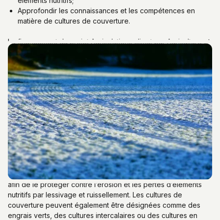
éléments nutritifs;
Approfondir les connaissances et les compétences en
matière de cultures de couverture.
Le financement du projet Agrisolutions climat par Agriculture et
Agroalimentaire Canada (AAC) permet d’élargir la pratique des
cultures de couverture à un nombre important d’entreprises
agricoles des différentes régions du Québec participantes, et
ce, jusqu’à 68 000 ha par année.
Qu’est-ce qu’une culture de
couverture dans le cadre
d’Agrisolutions climat ?
C’est une culture établie spécifiquement pour couvrir le sol
afin de le protéger contre l’érosion et les pertes d’éléments
nutritifs par lessivage et ruissellement. Les cultures de
couverture peuvent également être désignées comme des
engrais verts, des cultures intercalaires ou des cultures en