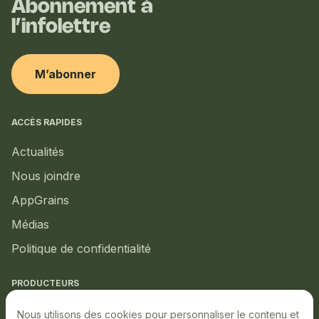
Abonnement à
l’infolettre
M’abonner
ACCÈS RAPIDES
Actualités
Nous joindre
AppGrains
Médias
Politique de confidentialité
PRODUCTEURS
Marché local
Nous utilisons des cookies pour personnaliser le contenu et