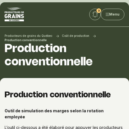
Producteurs
Menu
de
grains
du
Québec
Producteurs de grains du Québec
Coût de production
:
Production conventionnelle
Production
PGQ
conventionnelle
Production conventionnelle
Outil de simulation des marges selon la rotation
employée
L’outil ci-dessous a été élaboré pour appuyer les producteurs