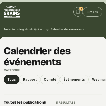
Producteurs
Menu
de
grains
du
Québec
Producteurs de grains du Québec
Calendrier des événements
:
PGQ
Calendrier des
événements
CATÉGORIE
Tous
Rapport
Comité
Événements
Webinai
Toutes les publications
11 RÉSULTATS