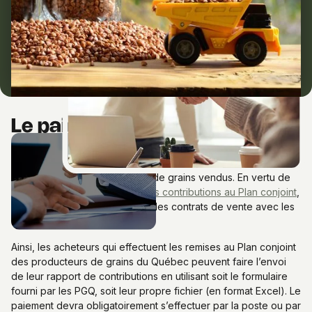
Le paiement des contributions
Tout producteur assujetti au
Plan conjoint
doit payer aux
Producteurs de grains du Québec (PGQ) une
contribution
en
fonction du type et du volume de grains vendus. En vertu de
la
convention sur la retenue des contributions au Plan conjoint
,
celles-ci sont perçues à même les contrats de vente avec les
acheteurs de grains.
Ainsi, les acheteurs qui effectuent les remises au Plan conjoint
des producteurs de grains du Québec peuvent faire l’envoi
de leur rapport de contributions en utilisant soit le formulaire
fourni par les PGQ, soit leur propre fichier (en format Excel). Le
paiement devra obligatoirement s’effectuer par la poste ou par