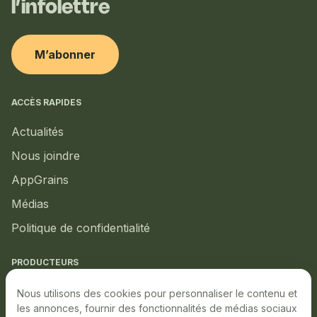
l’infolettre
M’abonner
ACCÈS RAPIDES
Actualités
Nous joindre
AppGrains
Médias
Politique de confidentialité
PRODUCTEURS
Marché local
Nous utilisons des cookies pour personnaliser le contenu et
les annonces, fournir des fonctionnalités de médias sociaux
Marché boursier