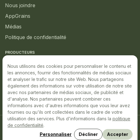
Nous joindre
AppGrains
Médias
Politique de confidentialité
PRODUCTEURS
Marché local
Nous utilisons des cookies pour personnaliser le contenu et
les annonces, fournir des fonctionnalités de médias sociaux
Marché boursier
et analyser le trafic sur notre site Web. Nous partageons
également des informations sur votre utilisation de notre site
Production durable
avec nos partenaires de médias sociaux, de publicité et
Événements à venir
d'analyse. Nos partenaires peuvent combiner ces
informations avec d'autres informations que vous leur avez
fournies ou qu'ils ont collectées dans le cadre de votre
utilisation des services. Plus d'informations dans la
politique
de confidentialité
.
LinkedIn
YouTube
Facebook
Décliner
Accepter
Personnaliser