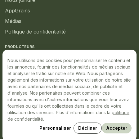
Nous joindre
AppGrains
Médias
Politique de confidentialité
PRODUCTEURS
Marché local
Nous utilisons des cookies pour personnaliser le contenu et
les annonces, fournir des fonctionnalités de médias sociaux
Marché boursier
et analyser le trafic sur notre site Web. Nous partageons
également des informations sur votre utilisation de notre site
Production durable
avec nos partenaires de médias sociaux, de publicité et
Événements à venir
d'analyse. Nos partenaires peuvent combiner ces
informations avec d'autres informations que vous leur avez
fournies ou qu'ils ont collectées dans le cadre de votre
utilisation des services. Plus d'informations dans la
politique
de confidentialité
.
LinkedIn
YouTube
Facebook
Décliner
Accepter
Personnaliser
Site conçu, développé et hébergé par
Libéo