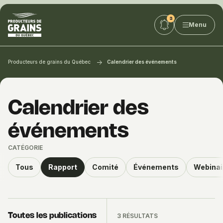
Producteurs
Menu
de
grains
du
Québec
Producteurs de grains du Québec
Calendrier des événements
:
PGQ
Calendrier des
événements
CATÉGORIE
Tous
Rapport
Comité
Événements
Webinai
Toutes les publications
3 RÉSULTATS