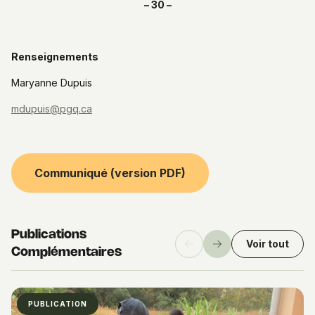
– 30 –
Renseignements
Maryanne Dupuis
mdupuis@pgq.ca
Communiqué (version PDF)
Publications
Voir tout
Précédent
Suivant
Complémentaires
PUBLICATION