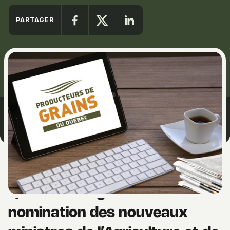
Facebook
Twitter
LinkedIn
PARTAGER
Remaniement ministériel : Les
Producteurs de grains du
Québec soulignent la
nomination des nouveaux