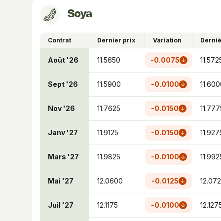
Soya
Contrat
Dernier prix
Variation
Derniè
Août '26
11.5650
-0.0075
11.572
Sept '26
11.5900
-0.0100
11.600
Nov '26
11.7625
-0.0150
11.777
Janv '27
11.9125
-0.0150
11.927
Mars '27
11.9825
-0.0100
11.992
Mai '27
12.0600
-0.0125
12.07
Juil '27
12.1175
-0.0100
12.127