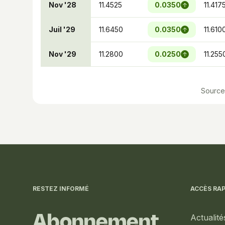
Nov '28
11.4525
0.0350
11.417
Juil '29
11.6450
0.0350
11.610
Nov '29
11.2800
0.0250
11.255
Source 
Informations
complémentaires
RESTEZ INFORMÉ
ACCÈS RAP
Actualité
Abonnement