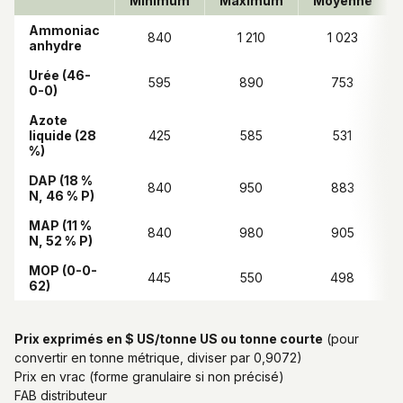
Minimum
Maximum
Moyenne
Ammoniac
840
1 210
1 023
anhydre
Urée (46-
595
890
753
0-0)
Azote
liquide (28
425
585
531
%)
DAP (18 %
840
950
883
N, 46 % P)
MAP (11 %
840
980
905
N, 52 % P)
MOP (0-0-
445
550
498
62)
Prix exprimés en $ US/tonne US ou tonne courte
(pour
convertir en tonne métrique, diviser par 0,9072)
Prix en vrac (forme granulaire si non précisé)
FAB distributeur