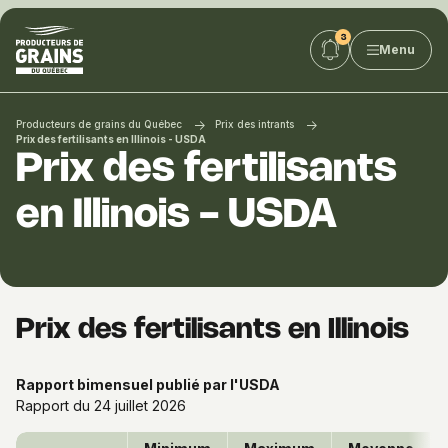
Producteurs
Menu
de
grains
du
Québec
Producteurs de grains du Québec
Prix des intrants
:
Prix des fertilisants en Illinois - USDA
Prix des fertilisants
PGQ
en Illinois - USDA
Prix des fertilisants en Illinois
Rapport bimensuel publié par l'USDA
Rapport du 24 juillet 2026