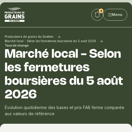
Producteurs
Menu
de
grains
du
Québec
Producteurs de grains du Québec
:
Marché local - Selon les fermetures boursières du 5 août 2026
Taux de change
PGQ
Marché local - Selon
les fermetures
boursières du 5 août
2026
Évolution quotidienne des bases et prix FAB ferme comparée
aux valeurs de référence