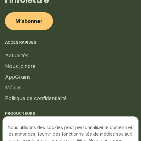
l’infolettre
M’abonner
ACCÈS RAPIDES
Actualités
Nous joindre
AppGrains
Médias
Politique de confidentialité
PRODUCTEURS
Marché local
Nous utilisons des cookies pour personnaliser le contenu et
les annonces, fournir des fonctionnalités de médias sociaux
Marché boursier
et analyser le trafic sur notre site Web. Nous partageons