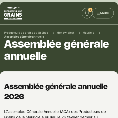
Producteurs
Menu
de
grains
du
Québec
Producteurs de grains du Québec
Mon syndicat
Mauricie
:
Assemblée générale annuelle
Assemblée générale
PGQ
annuelle
Assemblée générale annuelle
2026
L’Assemblée Générale Annuelle (AGA) des Producteurs de
Grains de la Mauricie a eu lieu le 26 février dernier au