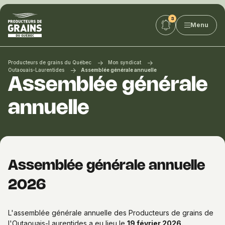
Producteurs
Menu
de
grains
du
Québec
Producteurs de grains du Québec
Mon syndicat
:
Outaouais-Laurentides
Assemblée générale annuelle
Assemblée générale
PGQ
annuelle
Assemblée générale annuelle
2026
L'assemblée générale annuelle des Producteurs de grains de
l'Outaouais-Laurentides a eu lieu le
19 février 2026.