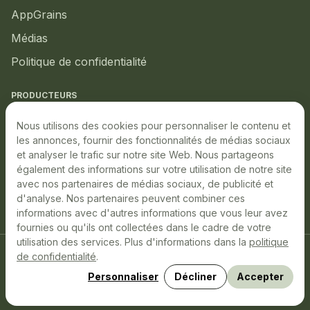
AppGrains
Médias
Politique de confidentialité
PRODUCTEURS
Marché local
Nous utilisons des cookies pour personnaliser le contenu et
les annonces, fournir des fonctionnalités de médias sociaux
Marché boursier
et analyser le trafic sur notre site Web. Nous partageons
également des informations sur votre utilisation de notre site
Production durable
avec nos partenaires de médias sociaux, de publicité et
Événements à venir
d'analyse. Nos partenaires peuvent combiner ces
informations avec d'autres informations que vous leur avez
fournies ou qu'ils ont collectées dans le cadre de votre
utilisation des services. Plus d'informations dans la
politique
de confidentialité
.
LinkedIn
YouTube
Facebook
Décliner
Accepter
Personnaliser
Site conçu, développé et hébergé par
Libéo