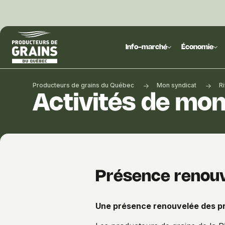
Producteurs
de
Info-marché
Économie
grains
du
Québec
Producteurs de grains du Québec
Mon syndicat
R
:
Activités de mon
PGQ
Présence renouv
Une présence renouvelée des pr