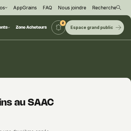
os
AppGrains
FAQ
Nous joindre
Recherche
Espace grand public
ents
Zone Acheteurs
ains au SAAC