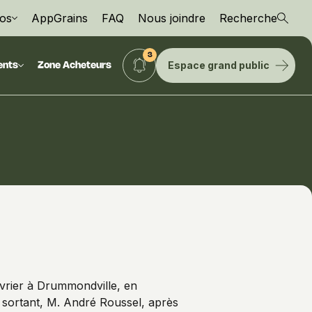
os
AppGrains
FAQ
Nous joindre
Recherche
Espace grand public
ents
Zone Acheteurs
vrier à Drummondville, en
nt sortant, M. André Roussel, après