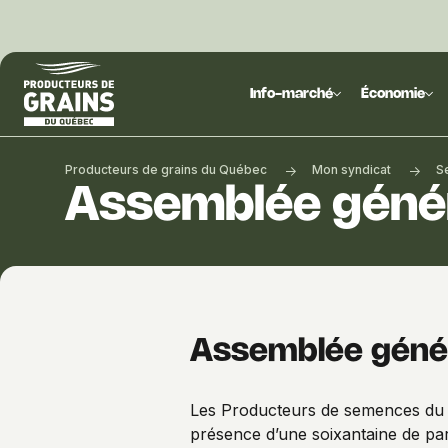
Producteurs
de
Info-marché
Économie
grains
du
Québec
Producteurs de grains du Québec
Mon syndicat
S
:
Assemblée génér
PGQ
Assemblée génér
Les Producteurs de semences du Q
présence d’une soixantaine de part