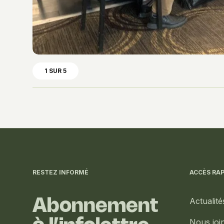
1 SUR 5
Informations
complémentaires
RESTEZ INFORMÉ
ACCÈS RAP
Actualité
Abonnement
Nous joi