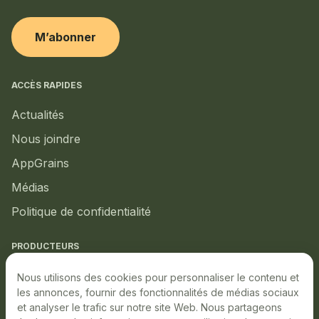
M’abonner
ACCÈS RAPIDES
Actualités
Nous joindre
AppGrains
Médias
Politique de confidentialité
PRODUCTEURS
Marché local
Nous utilisons des cookies pour personnaliser le contenu et
les annonces, fournir des fonctionnalités de médias sociaux
Marché boursier
et analyser le trafic sur notre site Web. Nous partageons