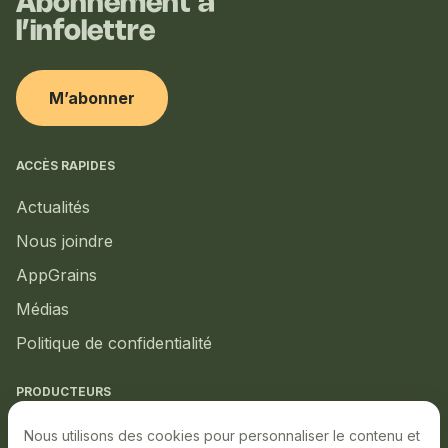
Abonnement à
l’infolettre
M’abonner
ACCÈS RAPIDES
Actualités
Nous joindre
AppGrains
Médias
Politique de confidentialité
PRODUCTEURS
Marché local
Nous utilisons des cookies pour personnaliser le contenu et