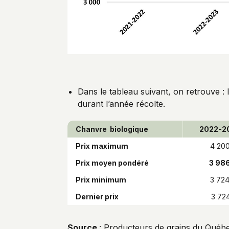
Dans le tableau suivant, on retrouve :
durant l’année récolte.
Chanvre biologique
2022-2
Prix maximum
4 20
Prix moyen pondéré
3 98
Prix minimum
3 72
Dernier prix
3 72
Source
: Producteurs de grains du Québ