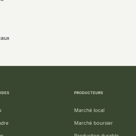
ocaux
IDES
PRODUCTEURS
s
Marché local
ndre
Marché boursier
ns
Production durable