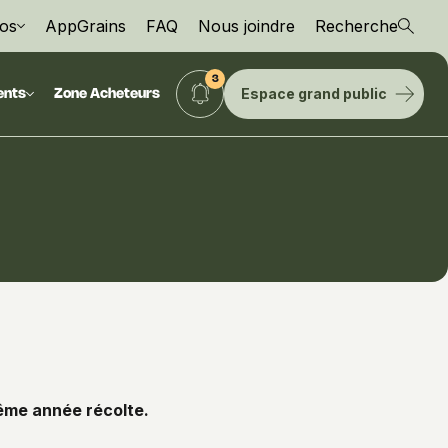
os
AppGrains
FAQ
Nous joindre
Recherche
Espace grand public
ents
Zone Acheteurs
même année récolte.