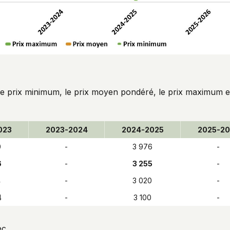
 le prix minimum, le prix moyen pondéré, le prix maximum et
023
2023-2024
2024-2025
2025-2
0
-
3 976
-
6
-
3 255
-
4
-
3 020
-
4
-
3 100
-
ec