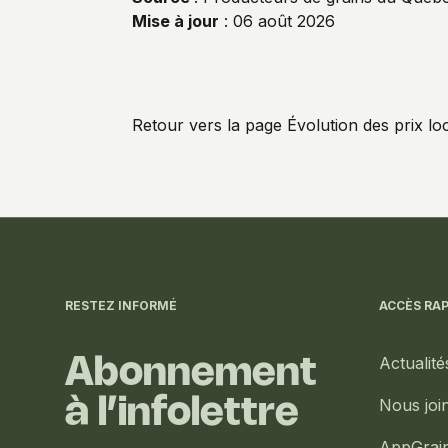
Mise à jour
: 06 août 2026
Retour vers la page Évolution des prix l
Informations
complémentaires
RESTEZ INFORMÉ
ACCÈS RAP
Actualité
Abonnement
à l’infolettre
Nous joi
AppGrai