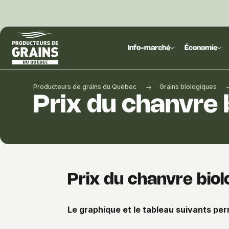
Producteurs
de
Info-marché
Économie
grains
du
Québec
Producteurs de grains du Québec
Grains biologiques
:
Prix du chanvre 
PGQ
Prix du chanvre biol
Le graphique et le tableau suivants pe