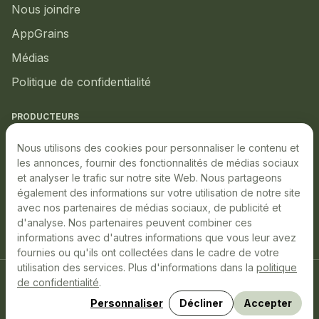
Nous joindre
AppGrains
Médias
Politique de confidentialité
PRODUCTEURS
Marché local
Nous utilisons des cookies pour personnaliser le contenu et
les annonces, fournir des fonctionnalités de médias sociaux
Marché boursier
et analyser le trafic sur notre site Web. Nous partageons
également des informations sur votre utilisation de notre site
Production durable
avec nos partenaires de médias sociaux, de publicité et
Événements à venir
d'analyse. Nos partenaires peuvent combiner ces
informations avec d'autres informations que vous leur avez
fournies ou qu'ils ont collectées dans le cadre de votre
utilisation des services. Plus d'informations dans la
politique
de confidentialité
.
LinkedIn
YouTube
Facebook
Décliner
Accepter
Personnaliser
Site conçu, développé et hébergé par
Libéo