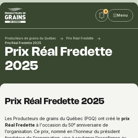
Producteurs
Menu
de
grains
du
Québec
Producteurs de grains du Québec
Prix Réal Fredette
:
Prix Réal Fredette 2025
Prix Réal Fredette
PGQ
2025
Prix Réal Fredette 2025
Les Producteurs de grains du Québec (PGQ) ont créé le
prix
e
Réal Fredette
à l'occasion du 50
anniversaire de
l’organisation. Ce prix, nommé en l’honneur du président
fondateur de l’organisation, vise à souligner l’excellence au