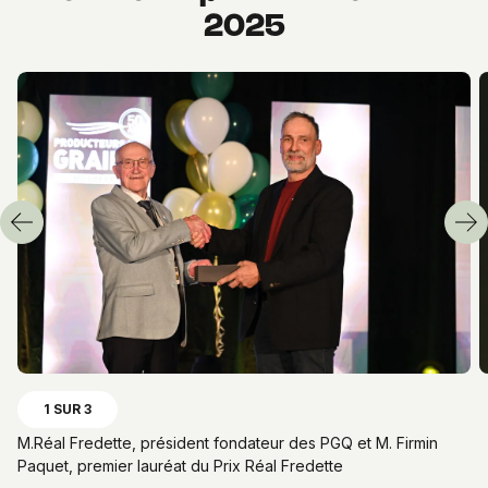
2025
Précédent
Sui
1 SUR 3
M.Réal Fredette, président fondateur des PGQ et M. Firmin
Paquet, premier lauréat du Prix Réal Fredette