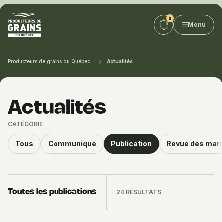
Producteurs
Menu
de
grains
du
Québec
Producteurs de grains du Québec
Actualités
:
PGQ
Actualités
CATÉGORIE
Tous
Communiqué
Publication
Revue des mar
Toutes les publications
24 RÉSULTATS