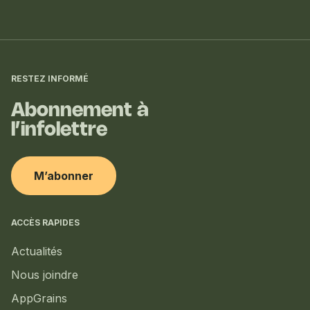
Informations
complémentaires
RESTEZ INFORMÉ
Abonnement à
l’infolettre
M’abonner
ACCÈS RAPIDES
Actualités
Nous joindre
AppGrains